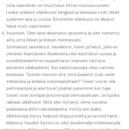
oma vaatekoko on muuttunut sitten nuoruusvuosien.
Lisäksi erilaiset eläinkuosit kengissä ja laukuissa ovat olleet
sydämen asia jo vuosia. Sittemmin eläinkuosi on alkanut
hiipiä myös vaatteisiini.
Asusteet. Olen aina rakastanut asusteita ja olen tunnettu
siitä, että kilisen ja kolisen mennessäni.
Sormukset,rannekorut, kaulakorut, huivit ja hatut, joka on
viimeisin ihastukseni. Baskereita olen käyttänyt vuosia ja
suosikkibaskerini on nuupahtanut oranssiin taittava
keltainen villabaskerini. Sen kadottaessani olisin varmati
kriisisissä. Tiesitkö muuten sitä, että baskerit ovat usein
erikokoisia ja erilaisia materiaaleiltaan? Toiset voivat olla
pehmeämpiä ja asettuvat päähän paremmin kun taas
toiset ovat isompia ja kovempia olemukseltaan. Ja lopuksi
rakkaat silkkihuivit. Niitä olen löytänyt viime vuosina
pääasiassa äitini vaatekaapista, mutta sen lisäksi
silkkihuiveja löytyy helposti kirpputoreilta ja second hand -
liikkeistä. Hauskin löytöni on ollut kesälomalla mökkireissulla