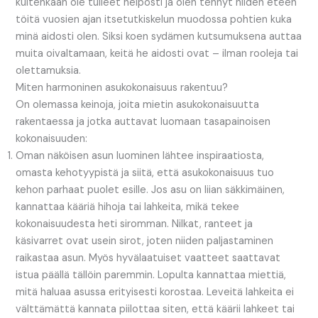
kuitenkaan ole tulleet helposti ja olen tehnyt niiden eteen
töitä vuosien ajan itsetutkiskelun muodossa pohtien kuka
minä aidosti olen. Siksi koen sydämen kutsumuksena auttaa
muita oivaltamaan, keitä he aidosti ovat – ilman rooleja tai
olettamuksia.
Miten harmoninen asukokonaisuus rakentuu?
On olemassa keinoja, joita mietin asukokonaisuutta
rakentaessa ja jotka auttavat luomaan tasapainoisen
kokonaisuuden:
Oman näköisen asun luominen lähtee inspiraatiosta,
omasta kehotyypistä ja siitä, että asukokonaisuus tuo
kehon parhaat puolet esille. Jos asu on liian säkkimäinen,
kannattaa kääriä hihoja tai lahkeita, mikä tekee
kokonaisuudesta heti siromman. Nilkat, ranteet ja
käsivarret ovat usein sirot, joten niiden paljastaminen
raikastaa asun. Myös hyvälaatuiset vaatteet saattavat
istua päällä tällöin paremmin. Lopulta kannattaa miettiä,
mitä haluaa asussa erityisesti korostaa. Leveitä lahkeita ei
välttämättä kannata piilottaa siten, että käärii lahkeet tai