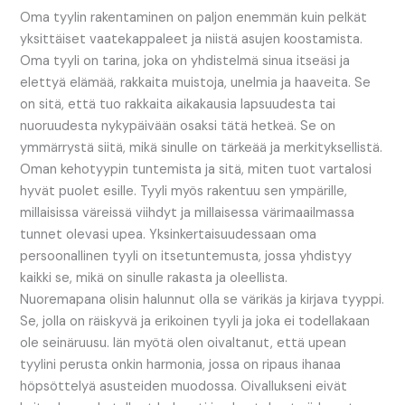
Oma tyylin rakentaminen on paljon enemmän kuin pelkät
yksittäiset vaatekappaleet ja niistä asujen koostamista.
Oma tyyli on tarina, joka on yhdistelmä sinua itseäsi ja
elettyä elämää, rakkaita muistoja, unelmia ja haaveita. Se
on sitä, että tuo rakkaita aikakausia lapsuudesta tai
nuoruudesta nykypäivään osaksi tätä hetkeä. Se on
ymmärrystä siitä, mikä sinulle on tärkeää ja merkityksellistä.
Oman kehotyypin tuntemista ja sitä, miten tuot vartalosi
hyvät puolet esille. Tyyli myös rakentuu sen ympärille,
millaisissa väreissä viihdyt ja millaisessa värimaailmassa
tunnet olevasi upea. Yksinkertaisuudessaan oma
persoonallinen tyyli on itsetuntemusta, jossa yhdistyy
kaikki se, mikä on sinulle rakasta ja oleellista.
Nuoremapana olisin halunnut olla se värikäs ja kirjava tyyppi.
Se, jolla on räiskyvä ja erikoinen tyyli ja joka ei todellakaan
ole seinäruusu. Iän myötä olen oivaltanut, että upean
tyylini perusta onkin harmonia, jossa on ripaus ihanaa
höpsöttelyä asusteiden muodossa. Oivallukseni eivät