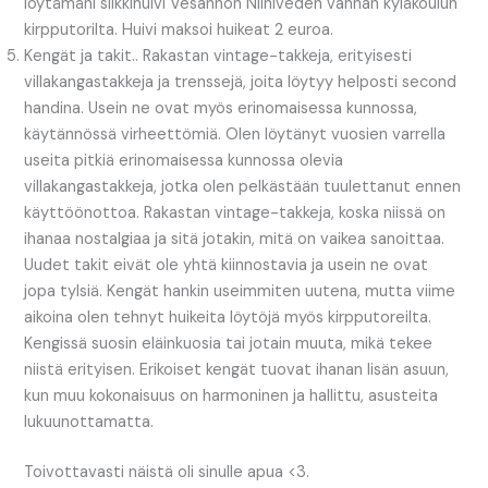
löytämäni silkkihuivi Vesannon Niiniveden vanhan kyläkoulun
kirpputorilta. Huivi maksoi huikeat 2 euroa.
Kengät ja takit.. Rakastan vintage-takkeja, erityisesti
villakangastakkeja ja trenssejä, joita löytyy helposti second
handina. Usein ne ovat myös erinomaisessa kunnossa,
käytännössä virheettömiä. Olen löytänyt vuosien varrella
useita pitkiä erinomaisessa kunnossa olevia
villakangastakkeja, jotka olen pelkästään tuulettanut ennen
käyttöönottoa. Rakastan vintage-takkeja, koska niissä on
ihanaa nostalgiaa ja sitä jotakin, mitä on vaikea sanoittaa.
Uudet takit eivät ole yhtä kiinnostavia ja usein ne ovat
jopa tylsiä. Kengät hankin useimmiten uutena, mutta viime
aikoina olen tehnyt huikeita löytöjä myös kirpputoreilta.
Kengissä suosin eläinkuosia tai jotain muuta, mikä tekee
niistä erityisen. Erikoiset kengät tuovat ihanan lisän asuun,
kun muu kokonaisuus on harmoninen ja hallittu, asusteita
lukuunottamatta.
Toivottavasti näistä oli sinulle apua <3.