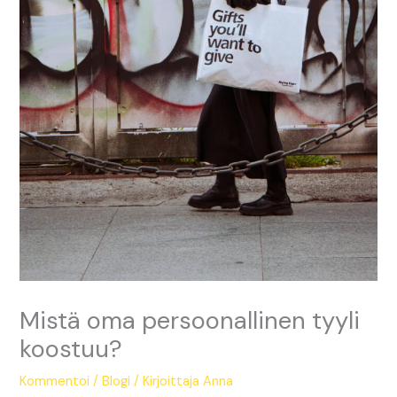
Mistä oma persoonallinen tyyli
koostuu?
Kommentoi
/
Blogi
/ Kirjoittaja
Anna