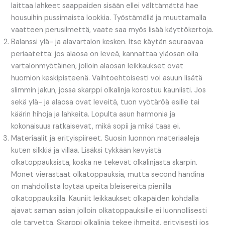
laittaa lahkeet saappaiden sisään ellei välttämättä hae
housuihin pussimaista lookkia. Työstämällä ja muuttamalla
vaatteen perusilmettä, vaate saa myös lisää käyttökertoja.
Balanssi ylä- ja alavartalon kesken. Itse käytän seuraavaa
periaatetta: jos alaosa on leveä, kannattaa yläosan olla
vartalonmyötäinen, jolloin alaosan leikkaukset ovat
huomion keskipisteenä. Vaihtoehtoisesti voi asuun lisätä
slimmin jakun, jossa skarppi olkalinja korostuu kauniisti. Jos
sekä ylä- ja alaosa ovat leveitä, tuon vyötäröä esille tai
käärin hihoja ja lahkeita. Lopulta asun harmonia ja
kokonaisuus ratkaisevat, mikä sopii ja mikä taas ei.
Materiaalit ja erityispiireet. Suosin luonnon materiaaleja
kuten silkkiä ja villaa. Lisäksi tykkään kevyistä
olkatoppauksista, koska ne tekevät olkalinjasta skarpin.
Monet vierastaat olkatoppauksia, mutta second handina
on mahdollista löytää upeita bleisereitä pienillä
olkatoppauksilla. Kauniit leikkaukset olkapäiden kohdalla
ajavat saman asian jolloin olkatoppauksille ei luonnollisesti
ole tarvetta. Skarppi olkalinja tekee ihmeitä, erityisesti jos